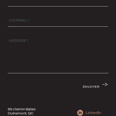
COURRIEL *
MESSAGE *
E
N
V
O
Y
E
R
69 chemin Bates
LinkedIn
Outremont, QC