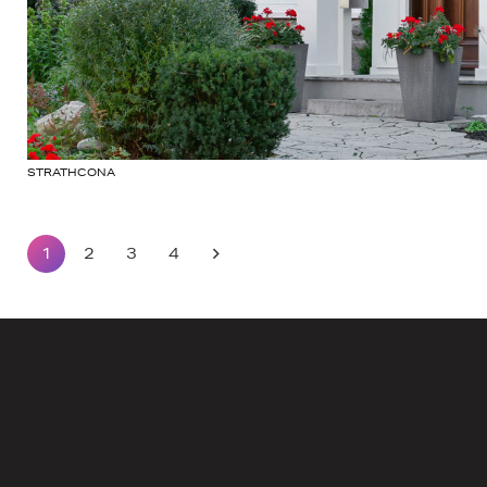
STRATHCONA
1
2
3
4